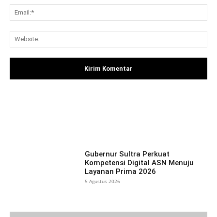
Ema
Web
Facebook
X
Pinterest
What
Gubernur Sultra Perkuat
Kompetensi Digital ASN Menuju
Layanan Prima 2026
5 Agustus 2026