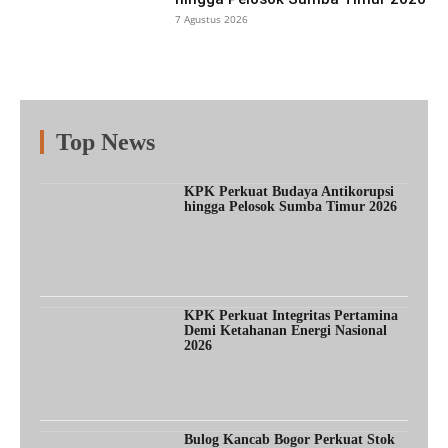
7 Agustus 2026
Top News
Fitur
Populer
Lainnya
KPK Perkuat Budaya Antikorupsi
hingga Pelosok Sumba Timur 2026
KPK Perkuat Integritas Pertamina
Demi Ketahanan Energi Nasional
2026
Bulog Kancab Bogor Perkuat Stok