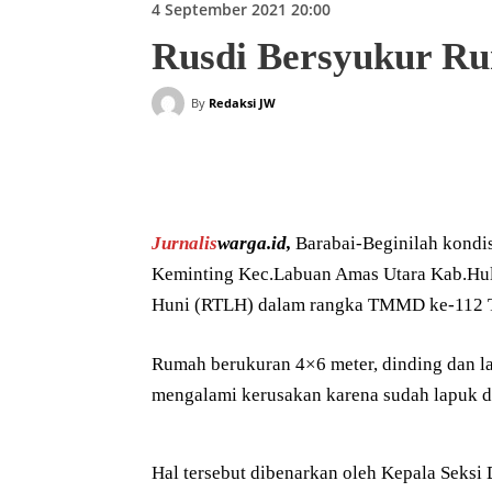
4 September 2021 20:00
Rusdi Bersyukur R
By
Redaksi JW
Bagikan
Jurnalis
warga.id,
Barabai-Beginilah kondi
Keminting Kec.Labuan Amas Utara Kab.Hul
Huni (RTLH) dalam rangka TMMD ke-112 
Rumah berukuran 4×6 meter, dinding dan la
mengalami kerusakan karena sudah lapuk d
Hal tersebut dibenarkan oleh Kepala Seks