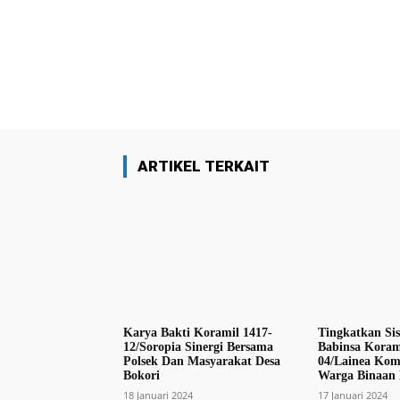
Facebook
Bagikan
ARTIKEL TERKAIT
Karya Bakti Koramil 1417-
Tingkatkan Si
12/Soropia Sinergi Bersama
Babinsa Koram
Polsek Dan Masyarakat Desa
04/Lainea Kom
Bokori
Warga Binaan 
18 Januari 2024
17 Januari 2024