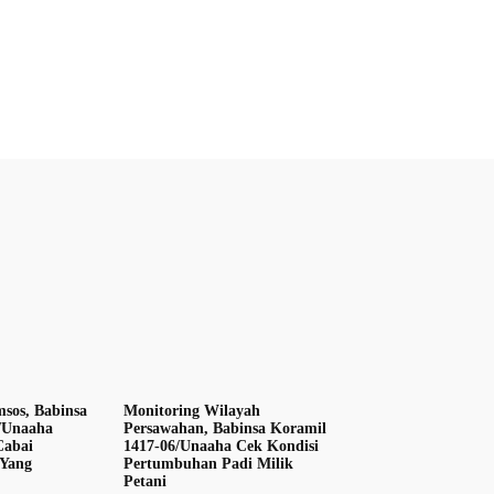
sos, Babinsa
Monitoring Wilayah
/Unaaha
Persawahan, Babinsa Koramil
Cabai
1417-06/Unaaha Cek Kondisi
 Yang
Pertumbuhan Padi Milik
Petani