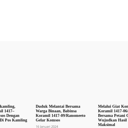
X
Pinterest
WhatsApp
skamling,
Duduk Melantai Bersama
Melalui Giat Kom
il 1417–
Warga Binaan, Babinsa
Koramil 1417-06
sos Dengan
Koramil 1417-09/Ranomeeto
Bersama Petani 
Di Pos Kamling
Gelar Komsos
Wujudkan Hasil
Maksimal
16 Januari 2024