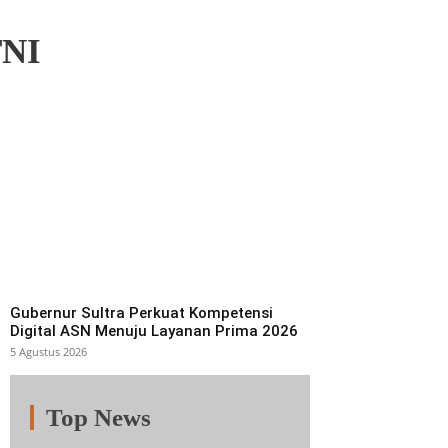
TNI
Gubernur Sultra Perkuat Kompetensi
Digital ASN Menuju Layanan Prima 2026
5 Agustus 2026
Top News
Fitur
Populer
Lainnya