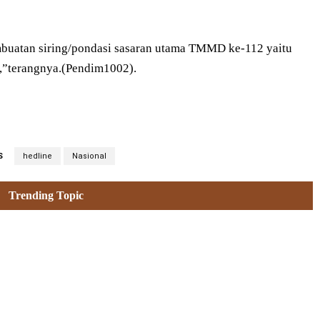
embuatan siring/pondasi sasaran utama TMMD ke-112 yaitu
r,”terangnya.(Pendim1002).
S
hedline
Nasional
Trending Topic