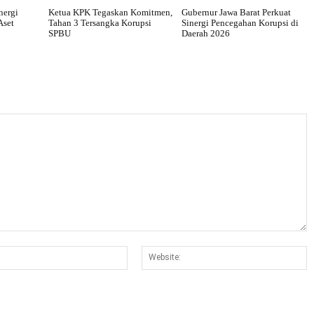
nergi
Ketua KPK Tegaskan Komitmen,
Gubernur Jawa Barat Perkuat
Aset
Tahan 3 Tersangka Korupsi
Sinergi Pencegahan Korupsi di
SPBU
Daerah 2026
Email:*
W