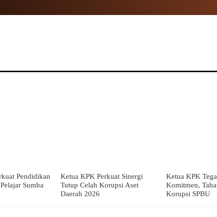
NAL
PROPINSI
POLITIK
HUKUM
TNI
MOR
kuat Pendidikan
Ketua KPK Perkuat Sinergi
Ketua KPK Tega
i Pelajar Sumba
Tutup Celah Korupsi Aset
Komitmen, Taha
Daerah 2026
Korupsi SPBU