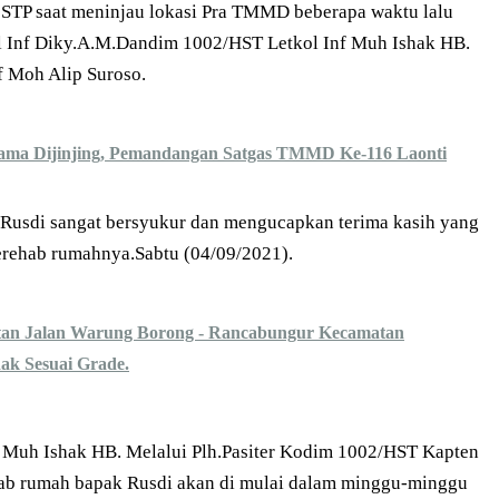
. STP saat meninjau lokasi Pra TMMD beberapa waktu lalu
l Inf Diky.A.M.Dandim 1002/HST Letkol Inf Muh Ishak HB.
f Moh Alip Suroso.
Sama Dijinjing, Pemandangan Satgas TMMD Ke-116 Laonti
Rusdi sangat bersyukur dan mengucapkan terima kasih yang
rehab rumahnya.Sabtu (04/09/2021).
atan Jalan Warung Borong - Rancabungur Kecamatan
dak Sesuai Grade.
 Muh Ishak HB. Melalui Plh.Pasiter Kodim 1002/HST Kapten
hab rumah bapak Rusdi akan di mulai dalam minggu-minggu