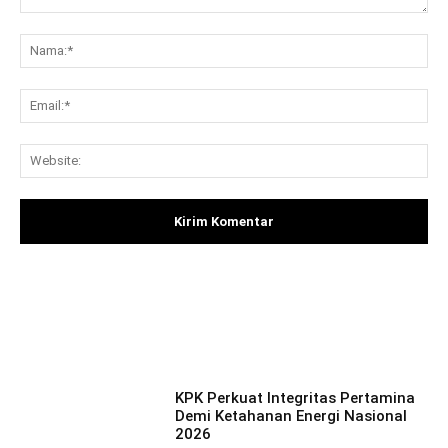
Komentar:
Na
Ema
Web
Facebook
X
Pinterest
What
KPK Perkuat Integritas Pertamina
Demi Ketahanan Energi Nasional
2026