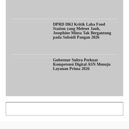
DPRD DKI Kritik Laba Food
Station yang Meleset Jauh,
Josephine Minta Tak Bergantung
pada Subsidi Pangan 2026
Gubernur Sultra Perkuat
Kompetensi Digital ASN Menuju
Layanan Prima 2026