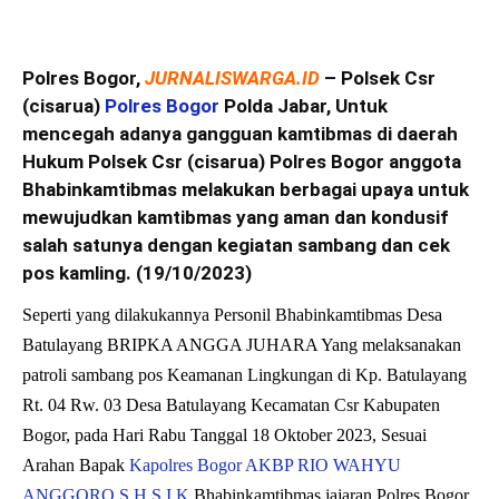
Polres Bogor,
JURNALISWARGA.ID
– Polsek Csr
(cisarua)
Polres Bogor
Polda Jabar, Untuk
mencegah adanya gangguan kamtibmas di daerah
Hukum Polsek Csr (cisarua) Polres Bogor anggota
Bhabinkamtibmas melakukan berbagai upaya untuk
mewujudkan kamtibmas yang aman dan kondusif
salah satunya dengan kegiatan sambang dan cek
pos kamling. (19/10/2023)
Seperti yang dilakukannya Personil Bhabinkamtibmas Desa
Batulayang BRIPKA ANGGA JUHARA Yang melaksanakan
patroli sambang pos Keamanan Lingkungan di Kp. Batulayang
Rt. 04 Rw. 03 Desa Batulayang Kecamatan Csr Kabupaten
Bogor, pada Hari Rabu Tanggal 18 Oktober 2023, Sesuai
Arahan Bapak
Kapolres Bogor AKBP RIO WAHYU
ANGGORO S.H S,I,K
Bhabinkamtibmas jajaran Polres Bogor