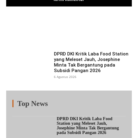
Facebook
X
Pinterest
What
DPRD DKI Kritik Laba Food Station
yang Meleset Jauh, Josephine
Minta Tak Bergantung pada
Subsidi Pangan 2026
6 Agustus 2026
Top News
Fitur
Populer
Lainnya
DPRD DKI Kritik Laba Food
Station yang Meleset Jauh,
Josephine Minta Tak Bergantung
pada Subsidi Pangan 2026