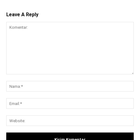
Leave A Reply
Komentar:
Na
Ema
Web