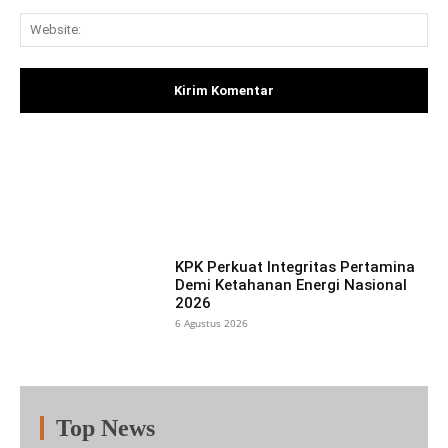
Web
Facebook
X
Pinterest
What
KPK Perkuat Integritas Pertamina
Demi Ketahanan Energi Nasional
2026
6 Agustus 2026
Top News
Fitur
Populer
Lainnya