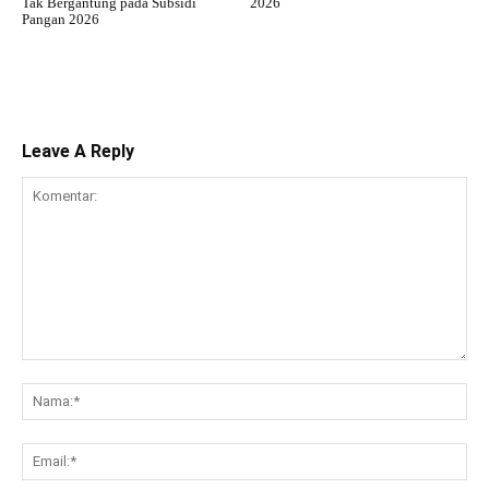
Tak Bergantung pada Subsidi
2026
Pangan 2026
Leave A Reply
Komentar:
Na
Ema