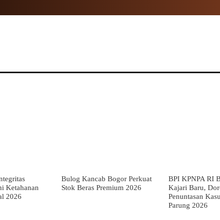
NAL
PROPINSI
POLITIK
HUKUM
TNI
MOR
tegritas
Bulog Kancab Bogor Perkuat
BPI KPNPA RI B
mi Ketahanan
Stok Beras Premium 2026
Kajari Baru, Do
al 2026
Penuntasan Kas
Parung 2026