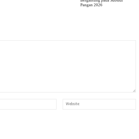
Bergantung pada Subsidi
Pangan 2026
Email:*
W