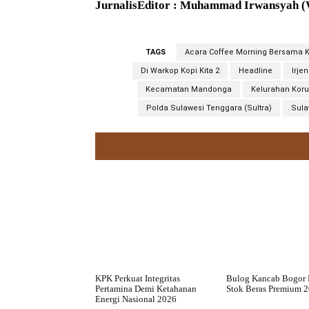
JurnalisEditor : Muhammad Irwansyah 
TAGS
Acara Coffee Morning Bersama K
Di Warkop Kopi Kita 2
Headline
Irje
Kecamatan Mandonga
Kelurahan Kor
Polda Sulawesi Tenggara (Sultra)
Sula
KPK Perkuat Integritas
Bulog Kancab Bogor 
Pertamina Demi Ketahanan
Stok Beras Premium 
Energi Nasional 2026