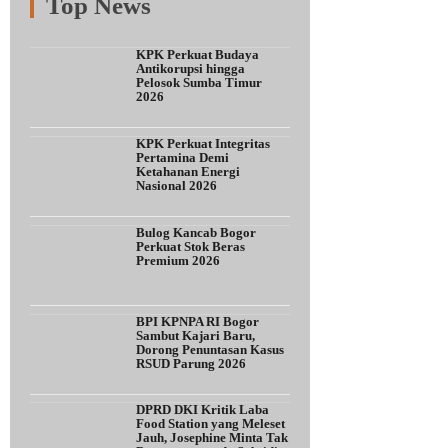
Top News
Fitur
Populer
Lainnya
KPK Perkuat Budaya
Antikorupsi hingga
Pelosok Sumba Timur
2026
KPK Perkuat Integritas
Pertamina Demi
Ketahanan Energi
Nasional 2026
Bulog Kancab Bogor
Perkuat Stok Beras
Premium 2026
BPI KPNPA RI Bogor
Sambut Kajari Baru,
Dorong Penuntasan Kasus
RSUD Parung 2026
DPRD DKI Kritik Laba
Food Station yang Meleset
Jauh, Josephine Minta Tak