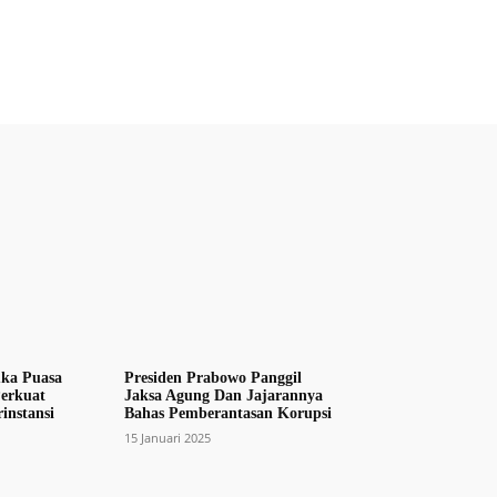
uka Puasa
Presiden Prabowo Panggil
erkuat
Jaksa Agung Dan Jajarannya
rinstansi
Bahas Pemberantasan Korupsi
15 Januari 2025