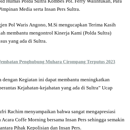
bid Humas Polda Sultra Kombes Pol. Ferry Walintukan, Para
Pimpinan Media serta Insan Pers Sultra.
gjen Pol Waris Angono, M.Si mengucapkan Terima Kasih
ah membantu mengontrol Kinerja Kami (Polda Sultra)
us yang ada di Sultra.
 Jembatan Penghubung Muhara Cirompang Terputus 2023
 dengan Kegiatan ini dapat membantu meningkatkan
erantas Kejahatan-kejahatan yang ada di Sultra” Ucap
jufri Rachim menyampaikan bahwa sangat mengapresiasi
n Acara Coffe Morning bersama Insan Pers sehingga semakin
antara Pihak Kepolisian dan Insan Pers.