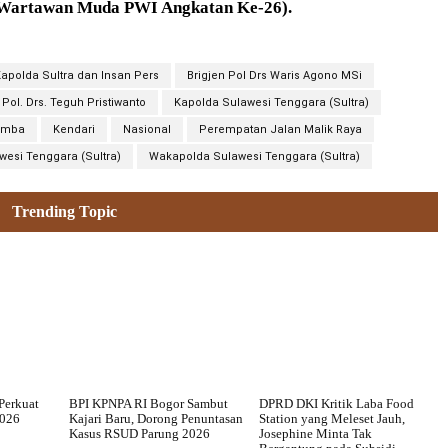
(Wartawan Muda PWI Angkatan Ke-26).
apolda Sultra dan Insan Pers
Brigjen Pol Drs Waris Agono MSi
n Pol. Drs. Teguh Pristiwanto
Kapolda Sulawesi Tenggara (Sultra)
umba
Kendari
Nasional
Perempatan Jalan Malik Raya
wesi Tenggara (Sultra)
Wakapolda Sulawesi Tenggara (Sultra)
Trending Topic
Perkuat
BPI KPNPA RI Bogor Sambut
DPRD DKI Kritik Laba Food
2026
Kajari Baru, Dorong Penuntasan
Station yang Meleset Jauh,
Kasus RSUD Parung 2026
Josephine Minta Tak