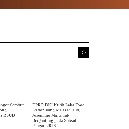
E
MORE
ogor Sambut
DPRD DKI Kritik Laba Food
rong
Station yang Meleset Jauh,
us RSUD
Josephine Minta Tak
Bergantung pada Subsidi
Pangan 2026