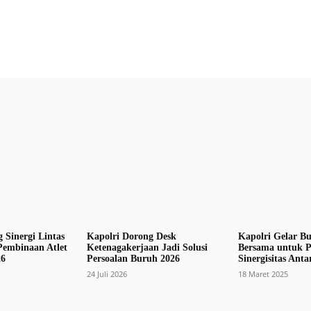
X
Pinterest
WhatsApp
 Sinergi Lintas
Kapolri Dorong Desk
Kapolri Gelar B
embinaan Atlet
Ketenagakerjaan Jadi Solusi
Bersama untuk P
6
Persoalan Buruh 2026
Sinergisitas Anta
24 Juli 2026
18 Maret 2025