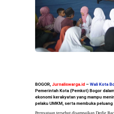
Bagikan
BOGOR,
Jurnaliswarga.id
–
Wali Kota B
Pemerintah Kota (Pemkot) Bogor dalam
ekonomi kerakyatan yang mampu menin
pelaku UMKM, serta membuka peluang k
Pernyataan tersebut disampaikan Dedie Rac