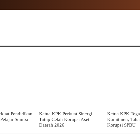
NAL
PROPINSI
POLITIK
HUKUM
TNI
MOR
kuat Pendidikan
Ketua KPK Perkuat Sinergi
Ketua KPK Tega
i Pelajar Sumba
Tutup Celah Korupsi Aset
Komitmen, Taha
Daerah 2026
Korupsi SPBU