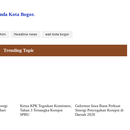
nda Kota Bogor.
chim
Headline news
wali kota bogor
Trending Topic
nergi
Ketua KPK Tegaskan Komitmen,
Gubernur Jawa Barat Perkuat
Aset
Tahan 3 Tersangka Korupsi
Sinergi Pencegahan Korupsi di
SPBU
Daerah 2026