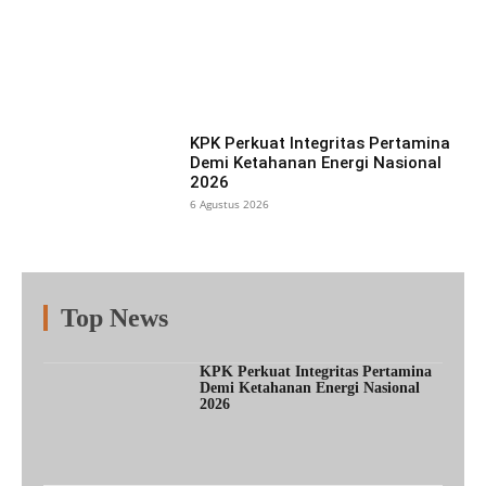
Facebook
X
Pinterest
What
KPK Perkuat Integritas Pertamina
Demi Ketahanan Energi Nasional
2026
6 Agustus 2026
Top News
Fitur
Populer
Lainnya
KPK Perkuat Integritas Pertamina
Demi Ketahanan Energi Nasional
2026