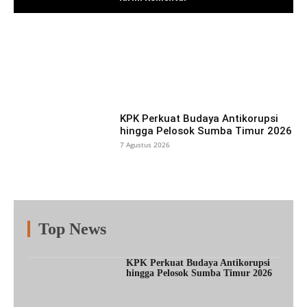
Facebook
X
Pinterest
What
KPK Perkuat Budaya Antikorupsi
hingga Pelosok Sumba Timur 2026
7 Agustus 2026
Top News
Fitur
Populer
Lainnya
KPK Perkuat Budaya Antikorupsi
hingga Pelosok Sumba Timur 2026