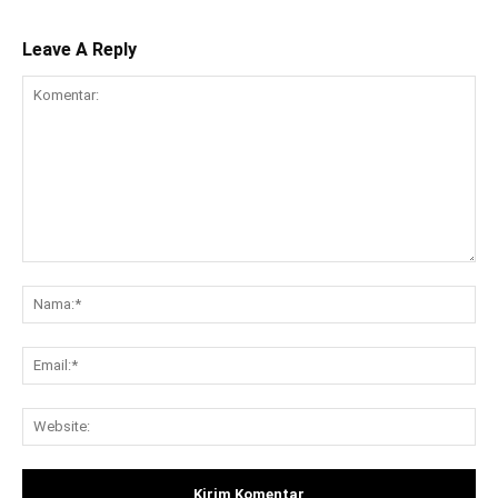
Leave A Reply
Komentar:
Na
Ema
Web