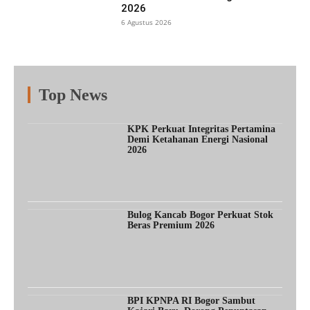
2026
6 Agustus 2026
Top News
Fitur
Populer
Lainnya
KPK Perkuat Integritas Pertamina
Demi Ketahanan Energi Nasional
2026
Bulog Kancab Bogor Perkuat Stok
Beras Premium 2026
BPI KPNPA RI Bogor Sambut