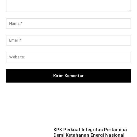
Komentar:
Na
Ema
Web
Facebook
X
Pinterest
What
KPK Perkuat Integritas Pertamina
Demi Ketahanan Energi Nasional