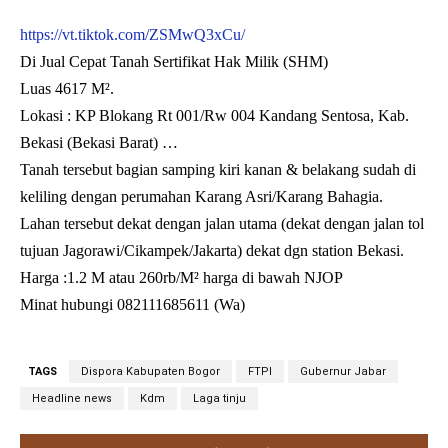
https://vt.tiktok.com/ZSMwQ3xCu/
Di Jual Cepat Tanah Sertifikat Hak Milik (SHM)
Luas 4617 M².
Lokasi : KP Blokang Rt 001/Rw 004 Kandang Sentosa, Kab.
Bekasi (Bekasi Barat) …
Tanah tersebut bagian samping kiri kanan & belakang sudah di
keliling dengan perumahan Karang Asri/Karang Bahagia.
Lahan tersebut dekat dengan jalan utama (dekat dengan jalan tol
tujuan Jagorawi/Cikampek/Jakarta) dekat dgn station Bekasi.
Harga :1.2 M atau 260rb/M² harga di bawah NJOP
Minat hubungi 082111685611 (Wa)
TAGS
Dispora Kabupaten Bogor
FTPI
Gubernur Jabar
Headline news
Kdm
Laga tinju