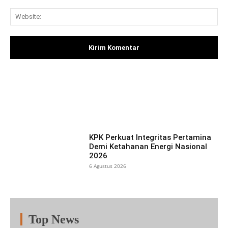
Web
Facebook
X
Pinterest
What
KPK Perkuat Integritas Pertamina
Demi Ketahanan Energi Nasional
2026
6 Agustus 2026
Top News
Fitur
Populer
Lainnya