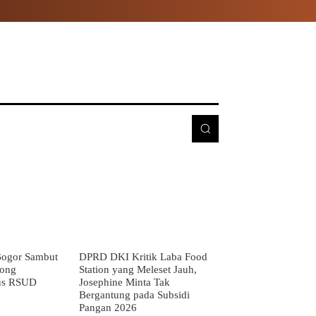
E
MORE
ogor Sambut
DPRD DKI Kritik Laba Food
rong
Station yang Meleset Jauh,
us RSUD
Josephine Minta Tak
Bergantung pada Subsidi
Pangan 2026