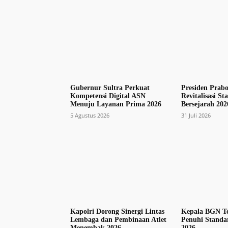
Gubernur Sultra Perkuat
Presiden Prab
Kompetensi Digital ASN
Revitalisasi S
Menuju Layanan Prima 2026
Bersejarah 202
5 Agustus 2026
31 Juli 2026
Kapolri Dorong Sinergi Lintas
Kepala BGN T
Lembaga dan Pembinaan Atlet
Penuhi Standar
Menembak 2026
2026