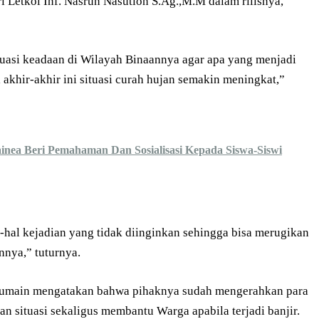
 Letkol Inf. Nasrun Nasution S.Ag.,M.M dalam rilisnya,
tuasi keadaan di Wilayah Binaannya agar apa yang menjadi
 akhir-akhir ini situasi curah hujan semakin meningkat,”
ainea Beri Pemahaman Dan Sosialisasi Kepada Siswa-Siswi
l-hal kejadian yang tidak diinginkan sehingga bisa merugikan
nya,” tuturnya.
. Jumain mengatakan bahwa pihaknya sudah mengerahkan para
 situasi sekaligus membantu Warga apabila terjadi banjir.