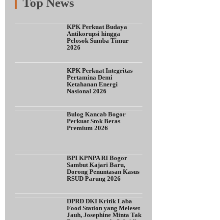
Top News
Fitur
Populer
Lainnya
KPK Perkuat Budaya
Antikorupsi hingga
Pelosok Sumba Timur
2026
KPK Perkuat Integritas
Pertamina Demi
Ketahanan Energi
Nasional 2026
Bulog Kancab Bogor
Perkuat Stok Beras
Premium 2026
BPI KPNPA RI Bogor
Sambut Kajari Baru,
Dorong Penuntasan Kasus
RSUD Parung 2026
DPRD DKI Kritik Laba
Food Station yang Meleset
Jauh, Josephine Minta Tak