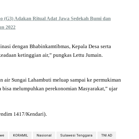
 (G3) Adakan Ritual Adat Jawa Sedekah Bumi dan
un 2022
dinasi dengan Bhabinkamtibmas, Kepala Desa serta
adaan ketinggian air,” pungkas Lettu Jumain.
an air Sungai Lahambuti meluap sampai ke permukiman
rta bisa melumpuhkan perekonomian Masyarakat,” ujar
endim 1417/Kendari).
we
KORAMIL
Nasional
Sulawesi Tenggara
TNI AD