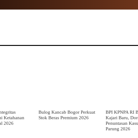
NAL
PROPINSI
POLITIK
HUKUM
TNI
MOR
tegritas
Bulog Kancab Bogor Perkuat
BPI KPNPA RI B
mi Ketahanan
Stok Beras Premium 2026
Kajari Baru, Do
al 2026
Penuntasan Kas
Parung 2026