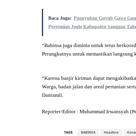
Baca Juga:
Paguyuban Guyub Gawe Guno
Peresmian Joglo Kabupaten Sanggau Tah
“Babinsa juga diminta untuk terus berkoor
Perangkatnya untuk memastikan langsung ke
“Karena banjir kiriman dapat mengakibatk
Warga, badan jalan dan areal pertanian se
Danramil.
Reporter/Editor : Muhammad Irwansyah (P
TAGS
BABINSA
Headline
Kona