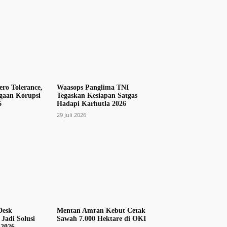
ro Tolerance,
Waasops Panglima TNI
aan Korupsi
Tegaskan Kesiapan Satgas
6
Hadapi Karhutla 2026
29 Juli 2026
Desk
Mentan Amran Kebut Cetak
Jadi Solusi
Sawah 7.000 Hektare di OKI
 2026