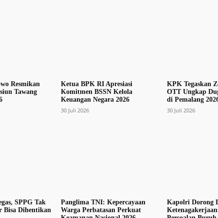
owo Resmikan
Ketua BPK RI Apresiasi
KPK Tegaskan Ze
tasiun Tawang
Komitmen BSSN Kelola
OTT Ungkap Dug
6
Keuangan Negara 2026
di Pemalang 202
30 Juli 2026
30 Juli 2026
egas, SPPG Tak
Panglima TNI: Kepercayaan
Kapolri Dorong 
 Bisa Dihentikan
Warga Perbatasan Perkuat
Ketenagakerjaan 
Keamanan Nasional 2026
Persoalan Buruh