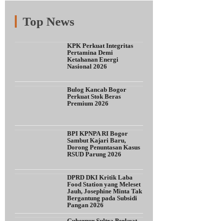
Top News
Fitur
Populer
Lainnya
KPK Perkuat Integritas
Pertamina Demi
Ketahanan Energi
Nasional 2026
Bulog Kancab Bogor
Perkuat Stok Beras
Premium 2026
BPI KPNPA RI Bogor
Sambut Kajari Baru,
Dorong Penuntasan Kasus
RSUD Parung 2026
DPRD DKI Kritik Laba
Food Station yang Meleset
Jauh, Josephine Minta Tak
Bergantung pada Subsidi
Pangan 2026
Gubernur Sultra Perkuat