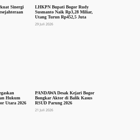
kuat Sinergi
LHKPN Bupati Bogor Rudy
sejahteraan
Susmanto Naik Rp3,28 Miliar,
Utang Turun Rp452,5 Juta
29 Juli 2026
egaskan
PANDAWA Desak Kejari Bogor
kan Hukum
Bongkar Aktor di Balik Kasus
r Utara 2026
RSUD Parung 2026
21 Juli 2026