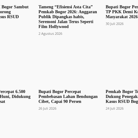
 Bogor Sambut
Tameng “Efisiensi Asta Cita”
Bupati Bogor Per
Dorong
Pemkab Bogor 2026: Anggaran
TP PKK Demi Ke
asus RSUD
Publik Dipangkas habis,
Masyarakat 2026
Seremoni Jalan Terus Seperti
30 Juli 2026
Film Hollywood
2 Agustus 2026
ercepat 6.500
Bupati Bogor Percepat
Pemkab Bogor T
Huni, Didukung
Pembebasan Lahan Bendungan
Dukung Penega
sat
Cibet, Capai 90 Persen
Kasus RSUD Bogo
26 Juli 2026
24 Juli 2026