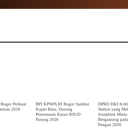
NAL
PROPINSI
POLITIK
HUKUM
TNI
MOR
Bogor Perkuat
BPI KPNPA RI Bogor Sambut
DPRD DKI Kriti
emium 2026
Kajari Baru, Dorong
Station yang Mel
Penuntasan Kasus RSUD
Josephine Minta
Parung 2026
Bergantung pada
Pangan 2026