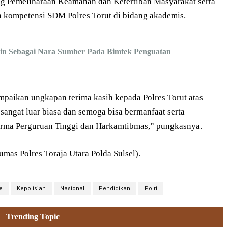
ng Pemeliharaan Keamanan dan Ketertiban Masyarakat serta
 kompetensi SDM Polres Torut di bidang akademis.
n Sebagai Nara Sumber Pada Bimtek Penguatan
mpaikan ungkapan terima kasih kepada Polres Torut atas
 sangat luar biasa dan semoga bisa bermanfaat serta
arma Perguruan Tinggi dan Harkamtibmas,” pungkasnya.
as Polres Toraja Utara Polda Sulsel).
e
Kepolisian
Nasional
Pendidikan
Polri
Trending Topic