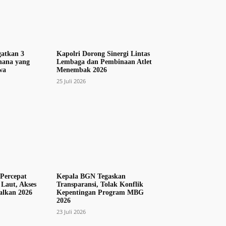
gatkan 3
Kapolri Dorong Sinergi Lintas
hana yang
Lembaga dan Pembinaan Atlet
wa
Menembak 2026
25 Juli 2026
Percepat
Kepala BGN Tegaskan
Laut, Akses
Transparansi, Tolak Konflik
alkan 2026
Kepentingan Program MBG
2026
23 Juli 2026