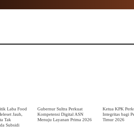
NAL
PROPINSI
POLITIK
HUKUM
TNI
MOR
tik Laba Food
Gubernur Sultra Perkuat
Ketua KPK Perku
eleset Jauh,
Kompetensi Digital ASN
Integritas bagi 
ta Tak
Menuju Layanan Prima 2026
Timur 2026
da Subsidi