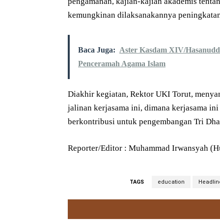
pengamanan, kajian-kajian akademis tenta
kemungkinan dilaksanakannya peningkatan
Baca Juga:
Aster Kasdam XIV/Hasanuddi
Penceramah Agama Islam
Diakhir kegiatan, Rektor UKI Torut, menya
jalinan kerjasama ini, dimana kerjasama ini
berkontribusi untuk pengembangan Tri Dh
Reporter/Editor : Muhammad Irwansyah (Hum
TAGS
education
Headlin