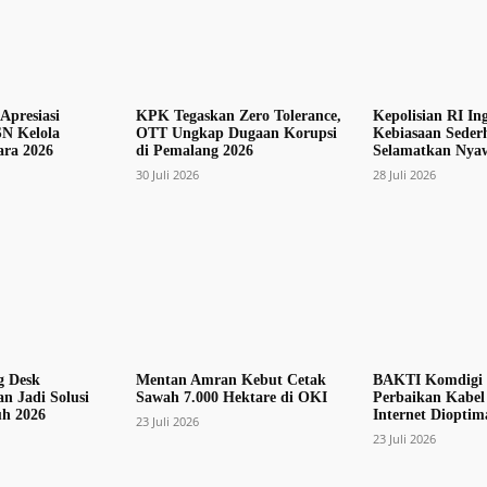
Apresiasi
KPK Tegaskan Zero Tolerance,
Kepolisian RI In
N Kelola
OTT Ungkap Dugaan Korupsi
Kebiasaan Seder
ra 2026
di Pemalang 2026
Selamatkan Nya
30 Juli 2026
28 Juli 2026
g Desk
Mentan Amran Kebut Cetak
BAKTI Komdigi 
n Jadi Solusi
Sawah 7.000 Hektare di OKI
Perbaikan Kabel 
uh 2026
Internet Dioptim
23 Juli 2026
23 Juli 2026