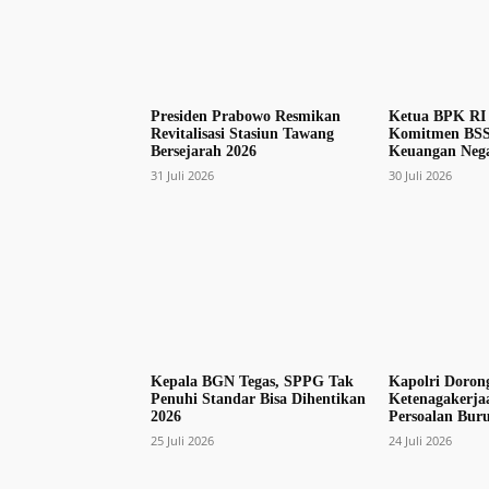
Presiden Prabowo Resmikan
Ketua BPK RI 
Revitalisasi Stasiun Tawang
Komitmen BSS
Bersejarah 2026
Keuangan Nega
31 Juli 2026
30 Juli 2026
Kepala BGN Tegas, SPPG Tak
Kapolri Doron
Penuhi Standar Bisa Dihentikan
Ketenagakerjaa
2026
Persoalan Bur
25 Juli 2026
24 Juli 2026