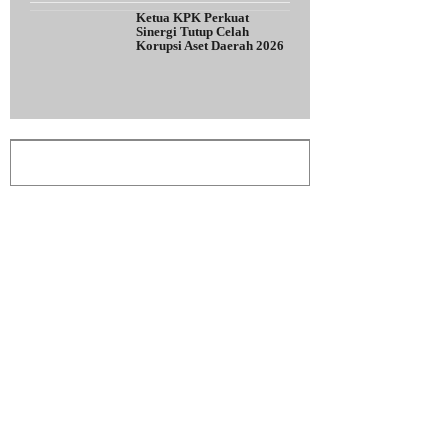
Ketua KPK Perkuat
Sinergi Tutup Celah
Korupsi Aset Daerah 2026