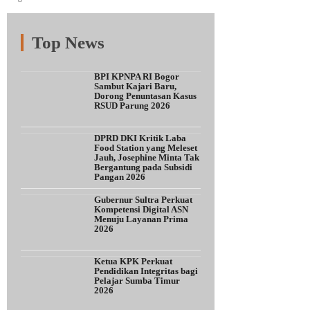
Top News
Fitur
Populer
Lainnya
BPI KPNPA RI Bogor
Sambut Kajari Baru,
Dorong Penuntasan Kasus
RSUD Parung 2026
DPRD DKI Kritik Laba
Food Station yang Meleset
Jauh, Josephine Minta Tak
Bergantung pada Subsidi
Pangan 2026
Gubernur Sultra Perkuat
Kompetensi Digital ASN
Menuju Layanan Prima
2026
Ketua KPK Perkuat
Pendidikan Integritas bagi
Pelajar Sumba Timur
2026