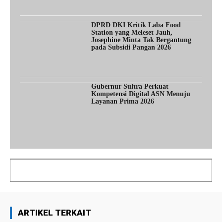
DPRD DKI Kritik Laba Food
Station yang Meleset Jauh,
Josephine Minta Tak Bergantung
pada Subsidi Pangan 2026
Gubernur Sultra Perkuat
Kompetensi Digital ASN Menuju
Layanan Prima 2026
ARTIKEL TERKAIT