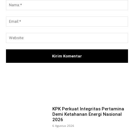
Na
Ema
Web
Facebook
X
Pinterest
What
KPK Perkuat Integritas Pertamina
Demi Ketahanan Energi Nasional
2026
6 Agustus 2026