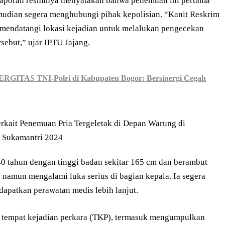
 laporan resminya menyatakan bahwa penemuan ini pertama
emudian segera menghubungi pihak kepolisian. “Kanit Reskrim
 mendatangi lokasi kejadian untuk melalukan pengecekan
sebut,” ujar IPTU Jajang.
NERGITAS TNI-Polri di Kabupaten Bogor: Bersinergi Cegah
40 tahun dengan tinggi badan sekitar 165 cm dan berambut
 namun mengalami luka serius di bagian kepala. Ia segera
apatkan perawatan medis lebih lanjut.
i tempat kejadian perkara (TKP), termasuk mengumpulkan