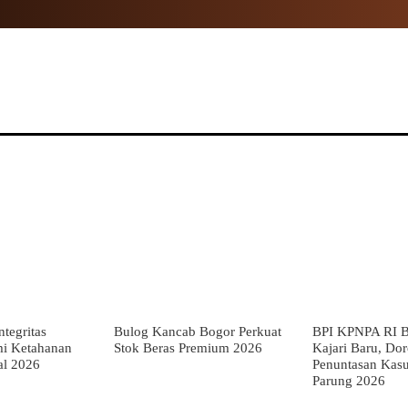
NAL
PROPINSI
POLITIK
HUKUM
TNI
MOR
tegritas
Bulog Kancab Bogor Perkuat
BPI KPNPA RI B
mi Ketahanan
Stok Beras Premium 2026
Kajari Baru, Do
al 2026
Penuntasan Kas
Parung 2026