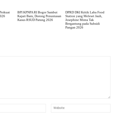
Perkuat
BPI KPNPA RI Bogor Sambut
DPRD DKI Kritik Laba Food
2026
Kajari Baru, Dorong Penuntasan
Station yang Meleset Jauh,
Kasus RSUD Parung 2026
Josephine Minta Tak
Bergantung pada Subsidi
Pangan 2026
Email:*
W