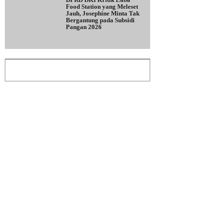
Food Station yang Meleset
Jauh, Josephine Minta Tak
Bergantung pada Subsidi
Pangan 2026