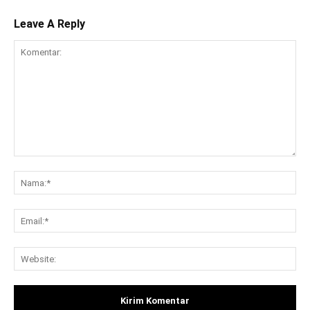
Leave A Reply
Komentar:
Na
Ema
Web