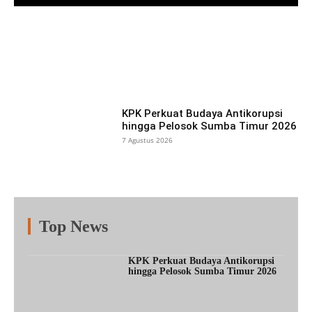
Facebook
X
Pinterest
What
KPK Perkuat Budaya Antikorupsi
hingga Pelosok Sumba Timur 2026
7 Agustus 2026
Top News
Fitur
Populer
Lainnya
KPK Perkuat Budaya Antikorupsi
hingga Pelosok Sumba Timur 2026