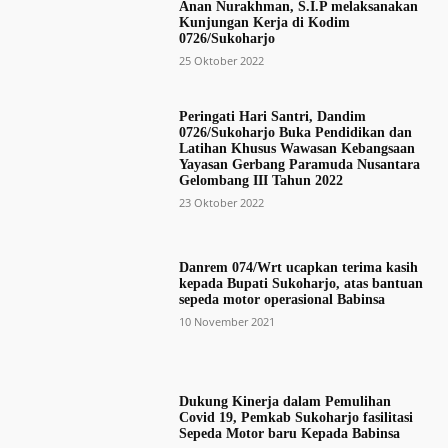
Anan Nurakhman, S.I.P melaksanakan
Kunjungan Kerja di Kodim
0726/Sukoharjo
25 Oktober 2022
Peringati Hari Santri, Dandim
0726/Sukoharjo Buka Pendidikan dan
Latihan Khusus Wawasan Kebangsaan
Yayasan Gerbang Paramuda Nusantara
Gelombang III Tahun 2022
23 Oktober 2022
Danrem 074/Wrt ucapkan terima kasih
kepada Bupati Sukoharjo, atas bantuan
sepeda motor operasional Babinsa
10 November 2021
Dukung Kinerja dalam Pemulihan
Covid 19, Pemkab Sukoharjo fasilitasi
Sepeda Motor baru Kepada Babinsa