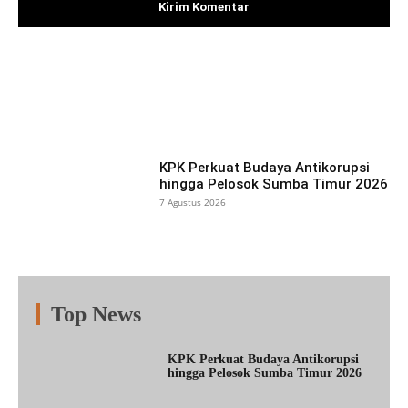
Facebook
X
Pinterest
What
KPK Perkuat Budaya Antikorupsi
hingga Pelosok Sumba Timur 2026
7 Agustus 2026
Top News
Fitur
Populer
Lainnya
KPK Perkuat Budaya Antikorupsi
hingga Pelosok Sumba Timur 2026