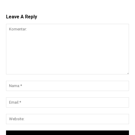
Leave A Reply
Komentar:
Na
Ema
Web