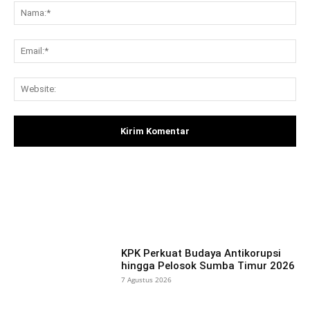
Na
Ema
Web
Facebook
X
Pinterest
What
KPK Perkuat Budaya Antikorupsi
hingga Pelosok Sumba Timur 2026
7 Agustus 2026