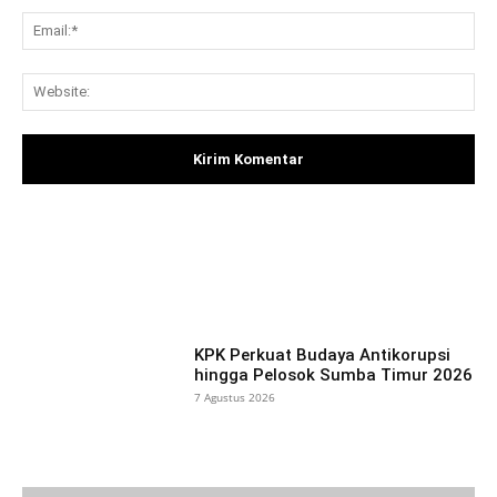
Ema
Web
Facebook
X
Pinterest
What
KPK Perkuat Budaya Antikorupsi
hingga Pelosok Sumba Timur 2026
7 Agustus 2026