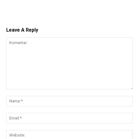
Leave A Reply
Komentar:
Na
Ema
Web