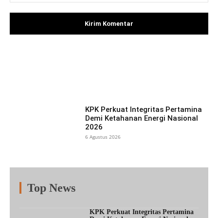
Facebook
X
Pinterest
What
KPK Perkuat Integritas Pertamina
Demi Ketahanan Energi Nasional
2026
6 Agustus 2026
Top News
Fitur
Populer
Lainnya
KPK Perkuat Integritas Pertamina