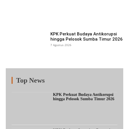
Facebook
X
Pinterest
What
KPK Perkuat Budaya Antikorupsi
hingga Pelosok Sumba Timur 2026
7 Agustus 2026
Top News
Fitur
Populer
Lainnya
KPK Perkuat Budaya Antikorupsi
hingga Pelosok Sumba Timur 2026