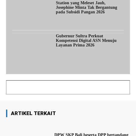
Station yang Meleset Jauh,
Josephine Minta Tak Bergantung
pada Subsidi Pangan 2026
Gubernur Sultra Perkuat
Kompetensi Digital ASN Menuju
Layanan Prima 2026
ARTIKEL TERKAIT
DPW SKP Bali beserta DPP bertandang