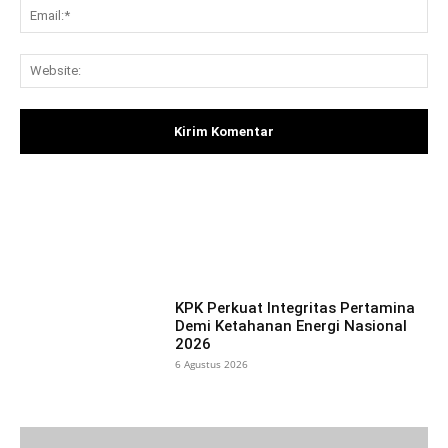
Ema
Web
Facebook
X
Pinterest
What
KPK Perkuat Integritas Pertamina
Demi Ketahanan Energi Nasional
2026
6 Agustus 2026