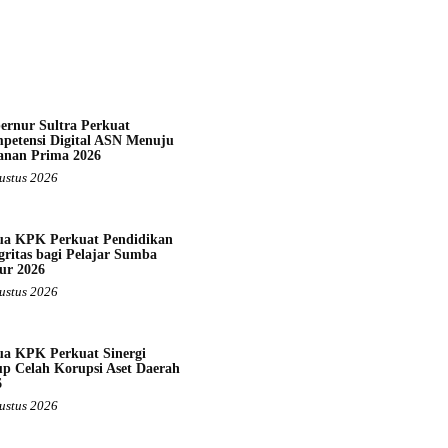
ernur Sultra Perkuat
petensi Digital ASN Menuju
anan Prima 2026
ustus 2026
ua KPK Perkuat Pendidikan
gritas bagi Pelajar Sumba
ur 2026
ustus 2026
ua KPK Perkuat Sinergi
up Celah Korupsi Aset Daerah
6
ustus 2026