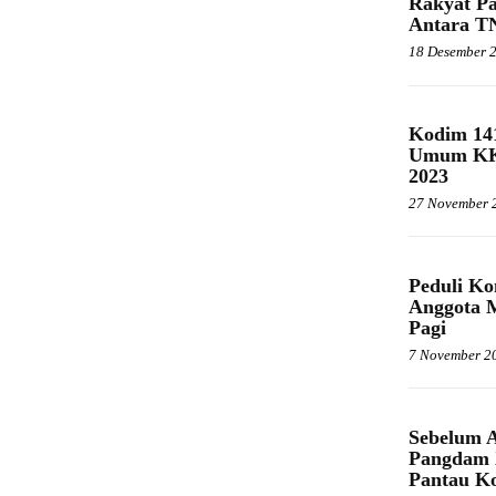
Rakyat P
Antara T
18 Desember 
Kodim 141
Umum KKI
2023
27 November 
Peduli Ko
Anggota M
Pagi
7 November 2
Sebelum A
Pangdam X
Pantau Ko