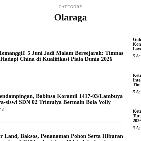
CATEGORY
Olaraga
Gub
Kom
Lay
manggil! 5 Juni Jadi Malam Bersejarah: Timnas
5 Ag
 Hadapi China di Kualifikasi Piala Dunia 2026
Ket
Inte
Tim
5 Ag
Pendampingan, Babinsa Koramil 1417-03/Lambuya
wa-siswi SDN 02 Trimulya Bermain Bola Volly
24
Ket
Tut
202
5 Ag
r Land, Baksos, Penanaman Pohon Serta Hiburan