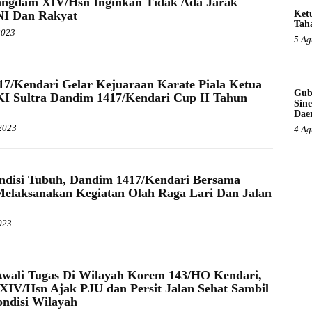
angdam XIV/Hsn Inginkan Tidak Ada Jarak
NI Dan Rakyat
Ket
Tah
2023
5 Ag
7/Kendari Gelar Kejuaraan Karate Piala Ketua
Gub
 Sultra Dandim 1417/Kendari Cup II Tahun
Sine
Dae
2023
4 Ag
ndisi Tubuh, Dandim 1417/Kendari Bersama
elaksanakan Kegiatan Olah Raga Lari Dan Jalan
023
wali Tugas Di Wilayah Korem 143/HO Kendari,
IV/Hsn Ajak PJU dan Persit Jalan Sehat Sambil
ndisi Wilayah