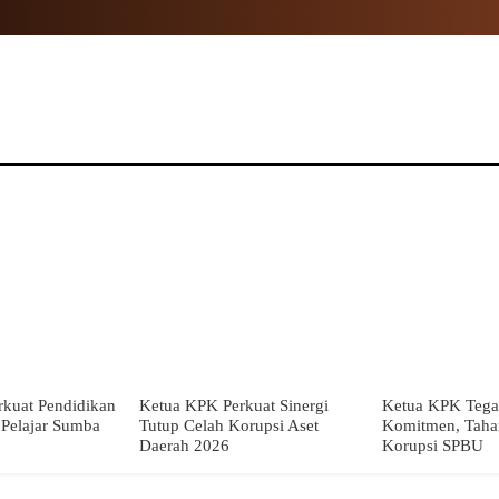
NAL
PROPINSI
POLITIK
HUKUM
TNI
MOR
kuat Pendidikan
Ketua KPK Perkuat Sinergi
Ketua KPK Tega
i Pelajar Sumba
Tutup Celah Korupsi Aset
Komitmen, Taha
Daerah 2026
Korupsi SPBU