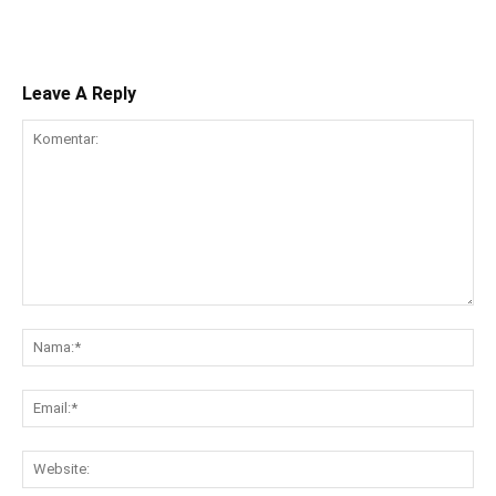
Leave A Reply
Komentar:
Na
Ema
Web