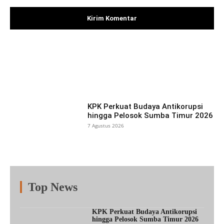
Facebook
X
Pinterest
What
KPK Perkuat Budaya Antikorupsi
hingga Pelosok Sumba Timur 2026
7 Agustus 2026
Top News
Fitur
Populer
Lainnya
KPK Perkuat Budaya Antikorupsi
hingga Pelosok Sumba Timur 2026