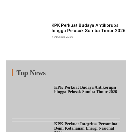
Facebook
X
Pinterest
What
KPK Perkuat Budaya Antikorupsi
hingga Pelosok Sumba Timur 2026
7 Agustus 2026
Top News
Fitur
Populer
Lainnya
KPK Perkuat Budaya Antikorupsi
hingga Pelosok Sumba Timur 2026
KPK Perkuat Integritas Pertamina
Demi Ketahanan Energi Nasional