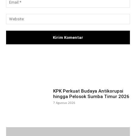
Ema
Web
Facebook
X
Pinterest
What
KPK Perkuat Budaya Antikorupsi
hingga Pelosok Sumba Timur 2026
7 Agustus 2026