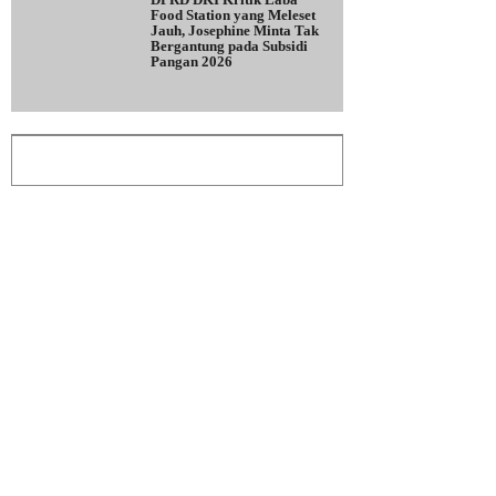
Food Station yang Meleset
Jauh, Josephine Minta Tak
Bergantung pada Subsidi
Pangan 2026