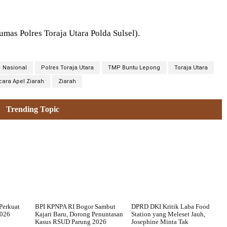
as Polres Toraja Utara Polda Sulsel).
Nasional
Polres Toraja Utara
TMP Buntu Lepong
Toraja Utara
ara Apel Ziarah
Ziarah
Trending Topic
Perkuat
BPI KPNPA RI Bogor Sambut
DPRD DKI Kritik Laba Food
2026
Kajari Baru, Dorong Penuntasan
Station yang Meleset Jauh,
Kasus RSUD Parung 2026
Josephine Minta Tak