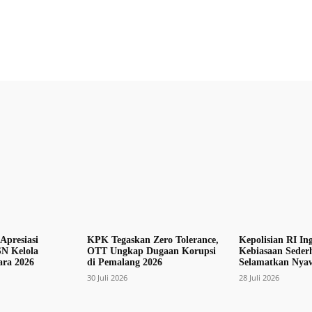
X
Pinterest
WhatsApp
Apresiasi
KPK Tegaskan Zero Tolerance,
Kepolisian RI In
N Kelola
OTT Ungkap Dugaan Korupsi
Kebiasaan Seder
ra 2026
di Pemalang 2026
Selamatkan Nya
30 Juli 2026
28 Juli 2026