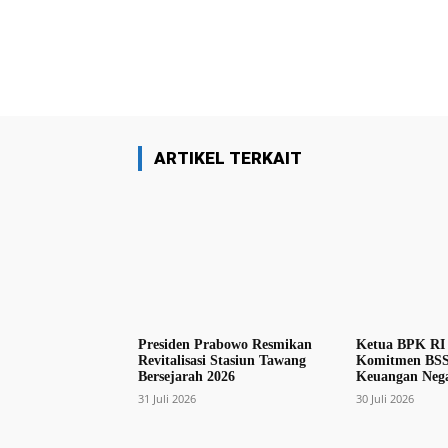
Facebook
Bagikan
ARTIKEL TERKAIT
Presiden Prabowo Resmikan
Ketua BPK RI 
Revitalisasi Stasiun Tawang
Komitmen BSS
Bersejarah 2026
Keuangan Nega
31 Juli 2026
30 Juli 2026