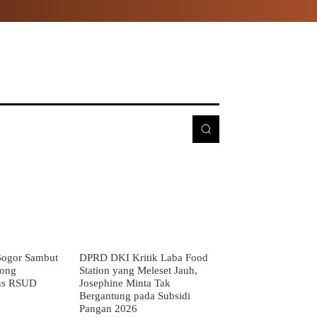
E
MORE
ogor Sambut
DPRD DKI Kritik Laba Food
rong
Station yang Meleset Jauh,
us RSUD
Josephine Minta Tak
Bergantung pada Subsidi
Pangan 2026