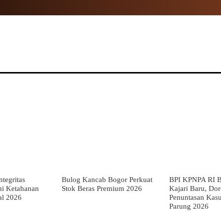
NAL
PROPINSI
POLITIK
HUKUM
TNI
MOR
tegritas
Bulog Kancab Bogor Perkuat
BPI KPNPA RI B
mi Ketahanan
Stok Beras Premium 2026
Kajari Baru, Do
al 2026
Penuntasan Kas
Parung 2026