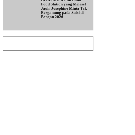
Food Station yang Meleset
Jauh, Josephine Minta Tak
Bergantung pada Subsidi
Pangan 2026