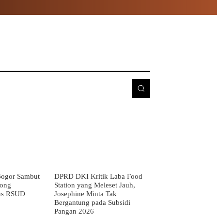
E
MORE
ogor Sambut
DPRD DKI Kritik Laba Food
rong
Station yang Meleset Jauh,
us RSUD
Josephine Minta Tak
Bergantung pada Subsidi
Pangan 2026