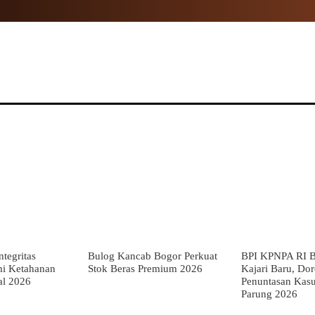
NAL
PROPINSI
POLITIK
HUKUM
TNI
MOR
tegritas
Bulog Kancab Bogor Perkuat
BPI KPNPA RI B
mi Ketahanan
Stok Beras Premium 2026
Kajari Baru, Do
al 2026
Penuntasan Kas
Parung 2026