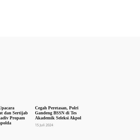
Upacara
Cegah Peretasan, Polri
t dan Sertijab
Gandeng BSSN di Tes
 Kadiv Propam
Akademik Seleksi Akpol
apolda
15 Juli 2024