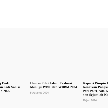
X
Pinterest
WhatsApp
g Desk
Humas Polri Jalani Evaluasi
Kapolri Pimpin 
n Jadi Solusi
Menuju WBK dan WBBM 2024
Kenaikan Pangka
uh 2026
Pati Polri, Ada
5 Agustus 2024
dan Sejumlah K
29 Juli 2024