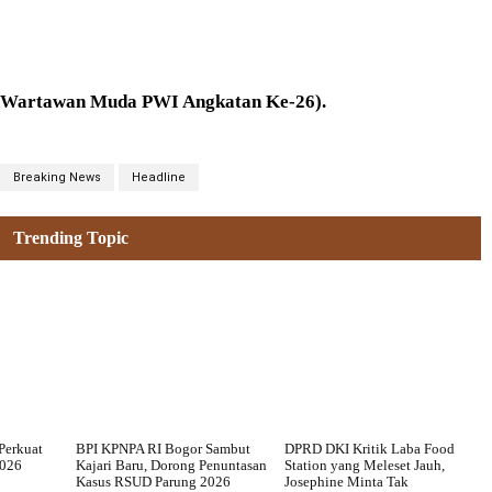
 (Wartawan Muda PWI Angkatan Ke-26).
Breaking News
Headline
Trending Topic
Perkuat
BPI KPNPA RI Bogor Sambut
DPRD DKI Kritik Laba Food
2026
Kajari Baru, Dorong Penuntasan
Station yang Meleset Jauh,
Kasus RSUD Parung 2026
Josephine Minta Tak