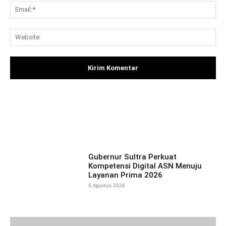
Ema
Web
Facebook
X
Pinterest
What
Gubernur Sultra Perkuat
Kompetensi Digital ASN Menuju
Layanan Prima 2026
5 Agustus 2026