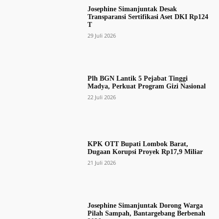
Josephine Simanjuntak Desak
Transparansi Sertifikasi Aset DKI Rp124
T
29 Juli 2026
Plh BGN Lantik 5 Pejabat Tinggi
Madya, Perkuat Program Gizi Nasional
22 Juli 2026
KPK OTT Bupati Lombok Barat,
Dugaan Korupsi Proyek Rp17,9 Miliar
21 Juli 2026
Josephine Simanjuntak Dorong Warga
Pilah Sampah, Bantargebang Berbenah