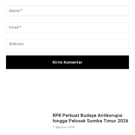
Komentar:
Na
Ema
Web
Facebook
X
Pinterest
What
KPK Perkuat Budaya Antikorupsi
hingga Pelosok Sumba Timur 2026
7 Agustus 2026