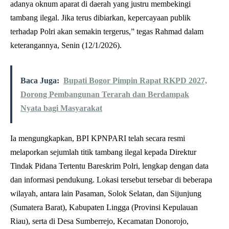
adanya oknum aparat di daerah yang justru membekingi
tambang ilegal. Jika terus dibiarkan, kepercayaan publik
terhadap Polri akan semakin tergerus,” tegas Rahmad dalam
keterangannya, Senin (12/1/2026).
Baca Juga:
Bupati Bogor Pimpin Rapat RKPD 2027,
Dorong Pembangunan Terarah dan Berdampak
Nyata bagi Masyarakat
Ia mengungkapkan, BPI KPNPARI telah secara resmi
melaporkan sejumlah titik tambang ilegal kepada Direktur
Tindak Pidana Tertentu Bareskrim Polri, lengkap dengan data
dan informasi pendukung. Lokasi tersebut tersebar di beberapa
wilayah, antara lain Pasaman, Solok Selatan, dan Sijunjung
(Sumatera Barat), Kabupaten Lingga (Provinsi Kepulauan
Riau), serta di Desa Sumberrejo, Kecamatan Donorojo,