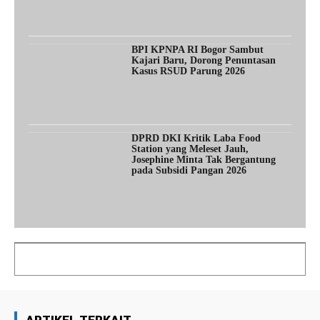
BPI KPNPA RI Bogor Sambut
Kajari Baru, Dorong Penuntasan
Kasus RSUD Parung 2026
DPRD DKI Kritik Laba Food
Station yang Meleset Jauh,
Josephine Minta Tak Bergantung
pada Subsidi Pangan 2026