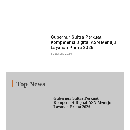
Facebook
X
Pinterest
What
Gubernur Sultra Perkuat
Kompetensi Digital ASN Menuju
Layanan Prima 2026
5 Agustus 2026
Top News
Fitur
Populer
Lainnya
Gubernur Sultra Perkuat
Kompetensi Digital ASN Menuju
Layanan Prima 2026