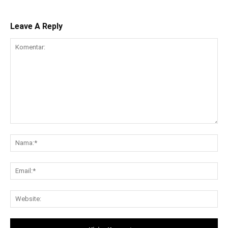
Leave A Reply
Komentar:
Na
Ema
Web