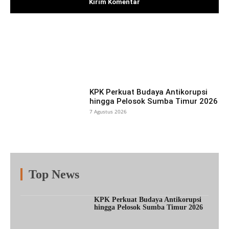
Facebook
X
Pinterest
What
KPK Perkuat Budaya Antikorupsi
hingga Pelosok Sumba Timur 2026
7 Agustus 2026
Top News
Fitur
Populer
Lainnya
KPK Perkuat Budaya Antikorupsi
hingga Pelosok Sumba Timur 2026