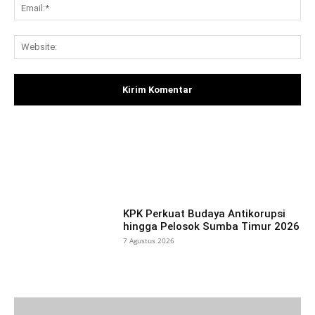
Ema
Web
Facebook
X
Pinterest
What
KPK Perkuat Budaya Antikorupsi
hingga Pelosok Sumba Timur 2026
7 Agustus 2026