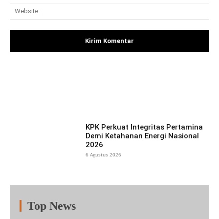
Web
Facebook
X
Pinterest
What
KPK Perkuat Integritas Pertamina
Demi Ketahanan Energi Nasional
2026
6 Agustus 2026
Top News
Fitur
Populer
Lainnya