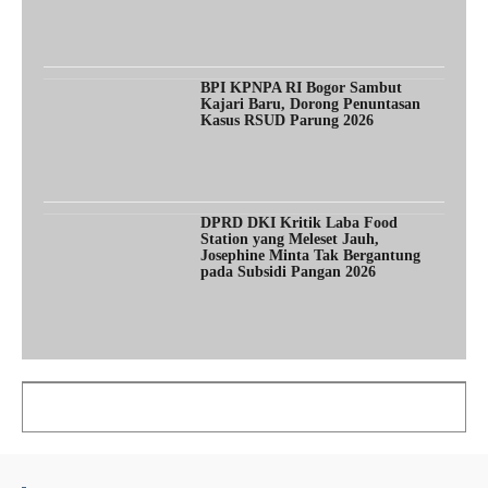
BPI KPNPA RI Bogor Sambut
Kajari Baru, Dorong Penuntasan
Kasus RSUD Parung 2026
DPRD DKI Kritik Laba Food
Station yang Meleset Jauh,
Josephine Minta Tak Bergantung
pada Subsidi Pangan 2026