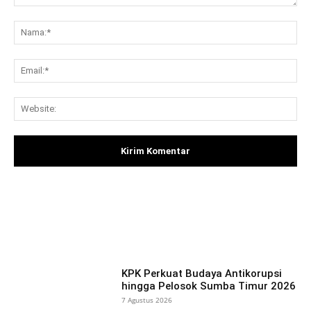
Komentar:
Na
Ema
Web
Facebook
X
Pinterest
What
KPK Perkuat Budaya Antikorupsi
hingga Pelosok Sumba Timur 2026
7 Agustus 2026