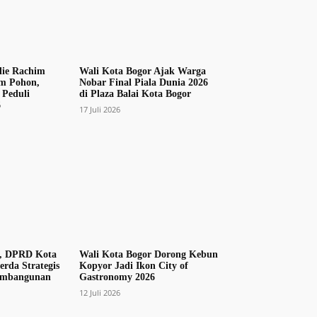
ie Rachim
Wali Kota Bogor Ajak Warga
m Pohon,
Nobar Final Piala Dunia 2026
 Peduli
di Plaza Balai Kota Bogor
6
17 Juli 2026
a, DPRD Kota
Wali Kota Bogor Dorong Kebun
rda Strategis
Kopyor Jadi Ikon City of
embangunan
Gastronomy 2026
12 Juli 2026