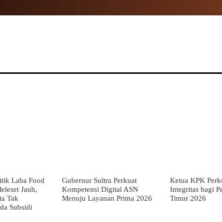
NAL
PROPINSI
POLITIK
HUKUM
TNI
MOR
tik Laba Food
Gubernur Sultra Perkuat
Ketua KPK Perku
eleset Jauh,
Kompetensi Digital ASN
Integritas bagi 
ta Tak
Menuju Layanan Prima 2026
Timur 2026
da Subsidi