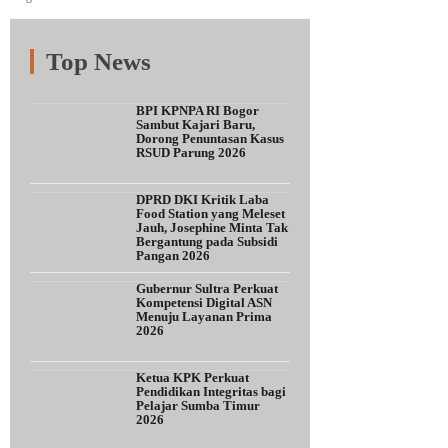
Top News
Fitur
Populer
Lainnya
BPI KPNPA RI Bogor
Sambut Kajari Baru,
Dorong Penuntasan Kasus
RSUD Parung 2026
DPRD DKI Kritik Laba
Food Station yang Meleset
Jauh, Josephine Minta Tak
Bergantung pada Subsidi
Pangan 2026
Gubernur Sultra Perkuat
Kompetensi Digital ASN
Menuju Layanan Prima
2026
Ketua KPK Perkuat
Pendidikan Integritas bagi
Pelajar Sumba Timur
2026