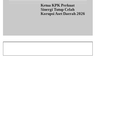
Ketua KPK Perkuat
Sinergi Tutup Celah
Korupsi Aset Daerah 2026