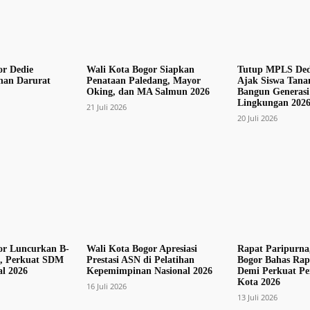
or Dedie
Wali Kota Bogor Siapkan
Tutup MPLS Ded
nan Darurat
Penataan Paledang, Mayor
Ajak Siswa Tana
Oking, dan MA Salmun 2026
Bangun Generasi
Lingkungan 202
21 Juli 2026
20 Juli 2026
or Luncurkan B-
Wali Kota Bogor Apresiasi
Rapat Paripurn
 Perkuat SDM
Prestasi ASN di Pelatihan
Bogor Bahas Rape
l 2026
Kepemimpinan Nasional 2026
Demi Perkuat P
Kota 2026
16 Juli 2026
13 Juli 2026