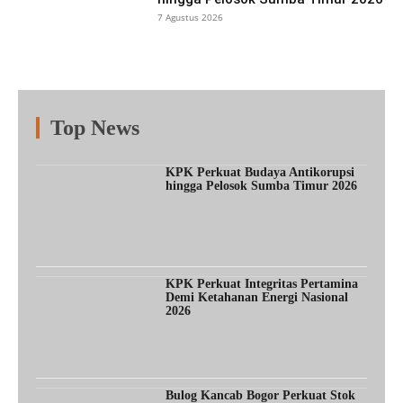
7 Agustus 2026
Top News
Fitur
Populer
Lainnya
KPK Perkuat Budaya Antikorupsi
hingga Pelosok Sumba Timur 2026
KPK Perkuat Integritas Pertamina
Demi Ketahanan Energi Nasional
2026
Bulog Kancab Bogor Perkuat Stok