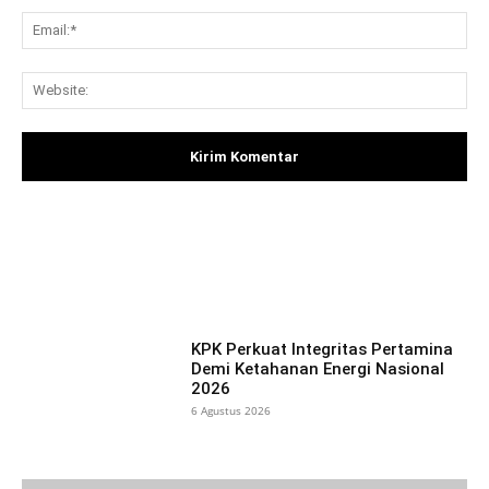
Ema
Web
Facebook
X
Pinterest
What
KPK Perkuat Integritas Pertamina
Demi Ketahanan Energi Nasional
2026
6 Agustus 2026