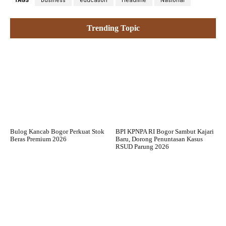
TAGS
business
education
Headline
Nasional
Trending Topic
Bulog Kancab Bogor Perkuat Stok
BPI KPNPA RI Bogor Sambut Kajari
Beras Premium 2026
Baru, Dorong Penuntasan Kasus
RSUD Parung 2026