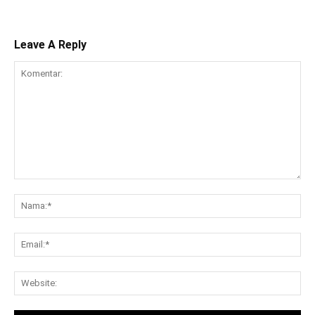
Leave A Reply
Komentar:
Na
Ema
Web