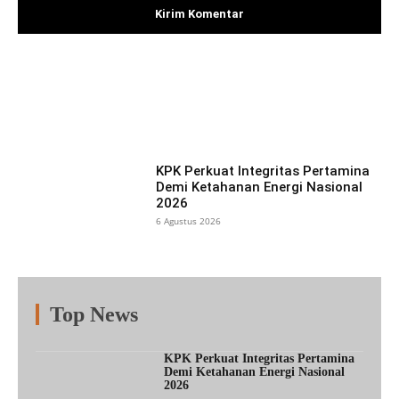
Facebook
X
Pinterest
What
KPK Perkuat Integritas Pertamina
Demi Ketahanan Energi Nasional
2026
6 Agustus 2026
Top News
Fitur
Populer
Lainnya
KPK Perkuat Integritas Pertamina
Demi Ketahanan Energi Nasional
2026