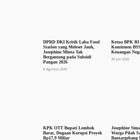
DPRD DKI Kritik Laba Food
Ketua BPK RI 
Station yang Meleset Jauh,
Komitmen BSS
Josephine Minta Tak
Keuangan Nega
Bergantung pada Subsidi
30 Juli 2026
Pangan 2026
6 Agustus 2026
KPK OTT Bupati Lombok
Josephine Sim
Barat, Dugaan Korupsi Proyek
Warga Pilah S
Rp17,9 Miliar
Bantargebang 