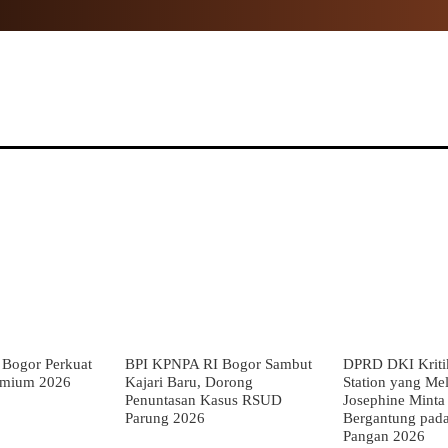
NAL
PROPINSI
POLITIK
HUKUM
TNI
MOR
Bogor Perkuat
BPI KPNPA RI Bogor Sambut
DPRD DKI Kriti
emium 2026
Kajari Baru, Dorong
Station yang Mel
Penuntasan Kasus RSUD
Josephine Minta
Parung 2026
Bergantung pada
Pangan 2026