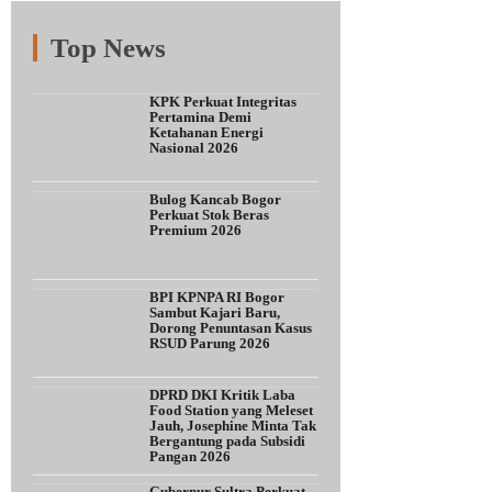
Top News
Fitur
Populer
Lainnya
KPK Perkuat Integritas
Pertamina Demi
Ketahanan Energi
Nasional 2026
Bulog Kancab Bogor
Perkuat Stok Beras
Premium 2026
BPI KPNPA RI Bogor
Sambut Kajari Baru,
Dorong Penuntasan Kasus
RSUD Parung 2026
DPRD DKI Kritik Laba
Food Station yang Meleset
Jauh, Josephine Minta Tak
Bergantung pada Subsidi
Pangan 2026
Gubernur Sultra Perkuat