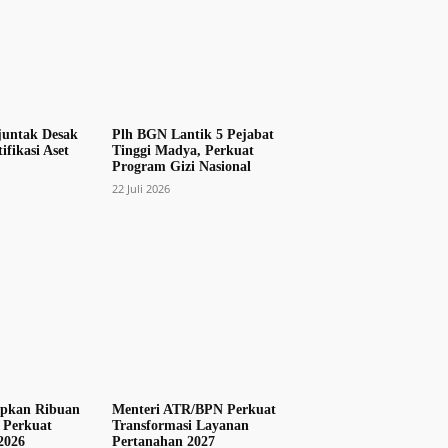
juntak Desak
Plh BGN Lantik 5 Pejabat
ifikasi Aset
Tinggi Madya, Perkuat
Program Gizi Nasional
22 Juli 2026
apkan Ribuan
Menteri ATR/BPN Perkuat
 Perkuat
Transformasi Layanan
2026
Pertanahan 2027