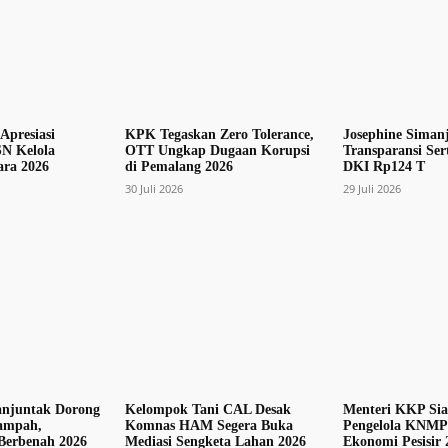
Apresiasi
KPK Tegaskan Zero Tolerance,
Josephine Siman
N Kelola
OTT Ungkap Dugaan Korupsi
Transparansi Sert
ra 2026
di Pemalang 2026
DKI Rp124 T
30 Juli 2026
29 Juli 2026
anjuntak Dorong
Kelompok Tani CAL Desak
Menteri KKP Si
ampah,
Komnas HAM Segera Buka
Pengelola KNMP
Berbenah 2026
Mediasi Sengketa Lahan 2026
Ekonomi Pesisir 