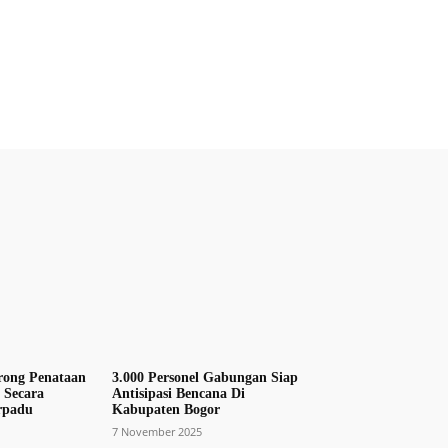
rong Penataan
3.000 Personel Gabungan Siap
 Secara
Antisipasi Bencana Di
rpadu
Kabupaten Bogor
7 November 2025