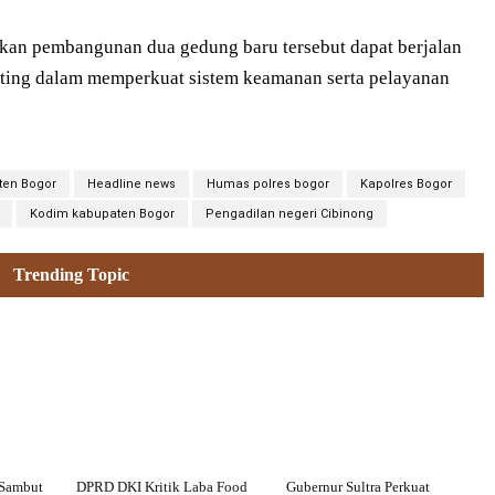
pkan pembangunan dua gedung baru tersebut dapat berjalan
enting dalam memperkuat sistem keamanan serta pelayanan
ten Bogor
Headline news
Humas polres bogor
Kapolres Bogor
Kodim kabupaten Bogor
Pengadilan negeri Cibinong
Trending Topic
 Sambut
DPRD DKI Kritik Laba Food
Gubernur Sultra Perkuat