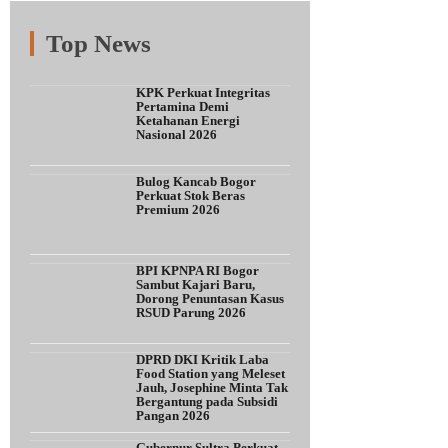
Top News
Fitur
Populer
Lainnya
KPK Perkuat Integritas
Pertamina Demi
Ketahanan Energi
Nasional 2026
Bulog Kancab Bogor
Perkuat Stok Beras
Premium 2026
BPI KPNPA RI Bogor
Sambut Kajari Baru,
Dorong Penuntasan Kasus
RSUD Parung 2026
DPRD DKI Kritik Laba
Food Station yang Meleset
Jauh, Josephine Minta Tak
Bergantung pada Subsidi
Pangan 2026
Gubernur Sultra Perkuat