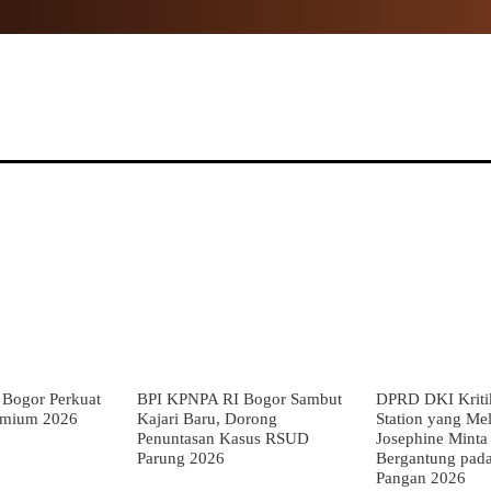
NAL
PROPINSI
POLITIK
HUKUM
TNI
MOR
Bogor Perkuat
BPI KPNPA RI Bogor Sambut
DPRD DKI Kriti
emium 2026
Kajari Baru, Dorong
Station yang Mel
Penuntasan Kasus RSUD
Josephine Minta
Parung 2026
Bergantung pada
Pangan 2026