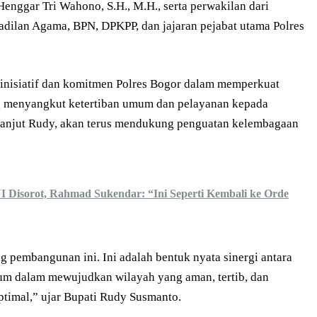
nggar Tri Wahono, S.H., M.H., serta perwakilan dari
adilan Agama, BPN, DPKPP, dan jajaran pejabat utama Polres
 inisiatif dan komitmen Polres Bogor dalam memperkuat
g menyangkut ketertiban umum dan pelayanan kepada
lanjut Rudy, akan terus mendukung penguatan kelembagaan
I Disorot, Rahmad Sukendar: “Ini Seperti Kembali ke Orde
pembangunan ini. Ini adalah bentuk nyata sinergi antara
um dalam mewujudkan wilayah yang aman, tertib, dan
timal,” ujar Bupati Rudy Susmanto.