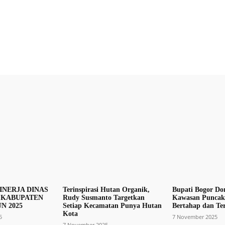
X
Pinterest
WhatsApp
INERJA DINAS
Terinspirasi Hutan Organik,
Bupati Bogor Do
 KABUPATEN
Rudy Susmanto Targetkan
Kawasan Puncak
N 2025
Setiap Kecamatan Punya Hutan
Bertahap dan Te
Kota
5
7 November 2025
7 November 2025