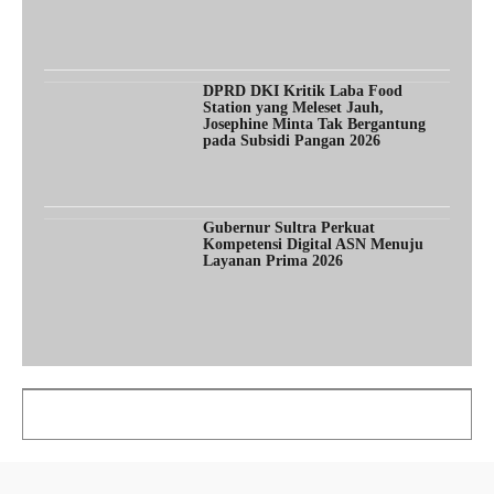
DPRD DKI Kritik Laba Food
Station yang Meleset Jauh,
Josephine Minta Tak Bergantung
pada Subsidi Pangan 2026
Gubernur Sultra Perkuat
Kompetensi Digital ASN Menuju
Layanan Prima 2026