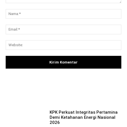
Komentar:
Na
Ema
Web
Facebook
X
Pinterest
What
KPK Perkuat Integritas Pertamina
Demi Ketahanan Energi Nasional
2026