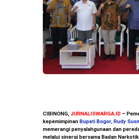
Bagikan
CIBINONG,
JURNALISWARGA.ID
– Peme
kepemimpinan
Bupati Bogor, Rudy Sus
memerangi penyalahgunaan dan peredar
melalui sinergi bersama Badan Narkoti