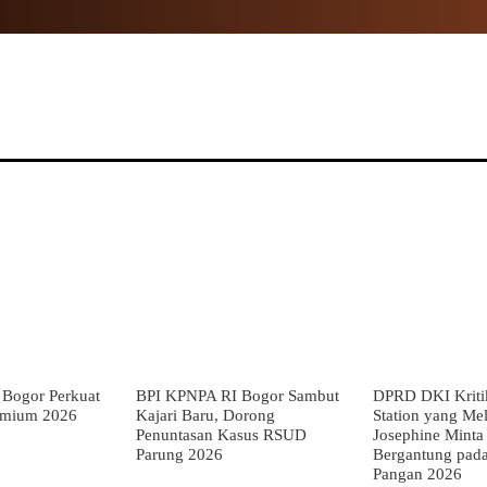
NAL
PROPINSI
POLITIK
HUKUM
TNI
MOR
Bogor Perkuat
BPI KPNPA RI Bogor Sambut
DPRD DKI Kriti
emium 2026
Kajari Baru, Dorong
Station yang Mel
Penuntasan Kasus RSUD
Josephine Minta
Parung 2026
Bergantung pada
Pangan 2026