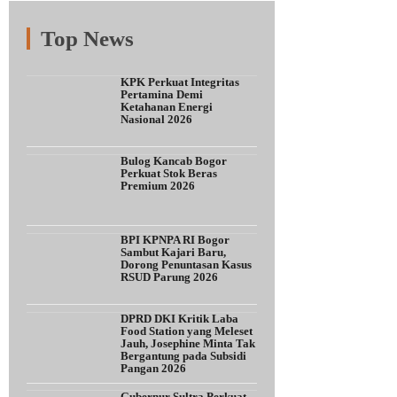
Top News
Fitur
Populer
Lainnya
KPK Perkuat Integritas
Pertamina Demi
Ketahanan Energi
Nasional 2026
Bulog Kancab Bogor
Perkuat Stok Beras
Premium 2026
BPI KPNPA RI Bogor
Sambut Kajari Baru,
Dorong Penuntasan Kasus
RSUD Parung 2026
DPRD DKI Kritik Laba
Food Station yang Meleset
Jauh, Josephine Minta Tak
Bergantung pada Subsidi
Pangan 2026
Gubernur Sultra Perkuat