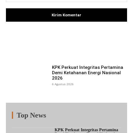
Facebook
X
Pinterest
What
KPK Perkuat Integritas Pertamina
Demi Ketahanan Energi Nasional
2026
6 Agustus 2026
Top News
Fitur
Populer
Lainnya
KPK Perkuat Integritas Pertamina