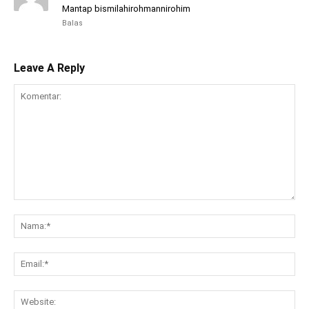
Mantap bismilahirohmannirohim
Balas
Leave A Reply
Komentar:
Na
Ema
Web