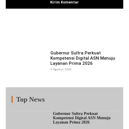
Facebook
X
Pinterest
What
Gubernur Sultra Perkuat
Kompetensi Digital ASN Menuju
Layanan Prima 2026
5 Agustus 2026
Top News
Fitur
Populer
Lainnya
Gubernur Sultra Perkuat
Kompetensi Digital ASN Menuju
Layanan Prima 2026