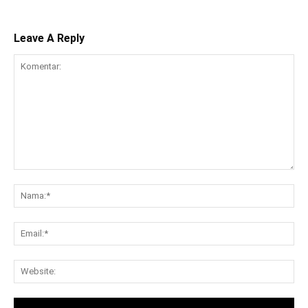
Leave A Reply
Komentar:
Na
Ema
Web