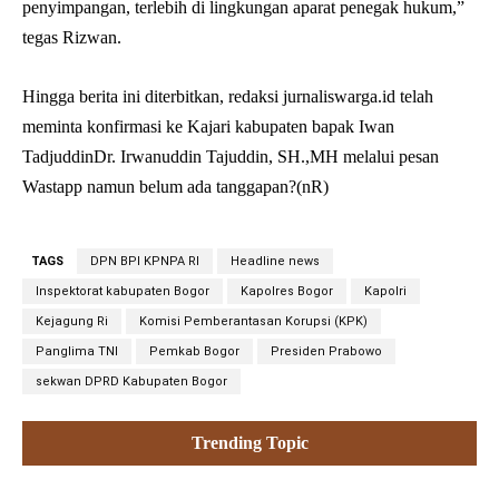
penyimpangan, terlebih di lingkungan aparat penegak hukum,”
tegas Rizwan.
Hingga berita ini diterbitkan, redaksi jurnaliswarga.id telah
meminta konfirmasi ke Kajari kabupaten bapak Iwan
TadjuddinDr. Irwanuddin Tajuddin, SH.,MH melalui pesan
Wastapp namun belum ada tanggapan?(nR)
TAGS
DPN BPI KPNPA RI
Headline news
Inspektorat kabupaten Bogor
Kapolres Bogor
Kapolri
Kejagung Ri
Komisi Pemberantasan Korupsi (KPK)
Panglima TNI
Pemkab Bogor
Presiden Prabowo
sekwan DPRD Kabupaten Bogor
Trending Topic