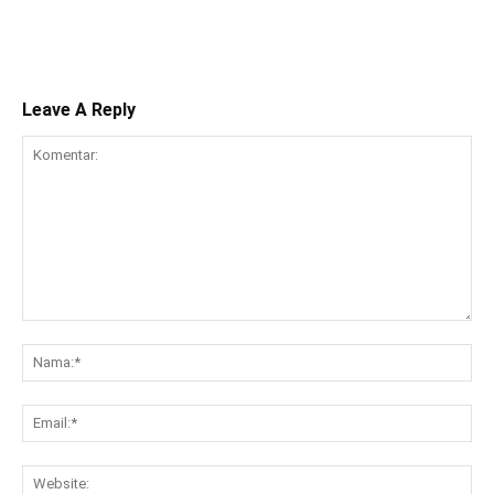
Leave A Reply
Komentar:
Na
Ema
Web