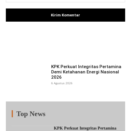
Facebook
X
Pinterest
What
KPK Perkuat Integritas Pertamina
Demi Ketahanan Energi Nasional
2026
6 Agustus 2026
Top News
Fitur
Populer
Lainnya
KPK Perkuat Integritas Pertamina