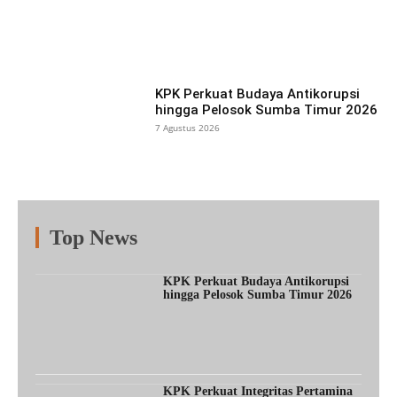
Facebook
X
Pinterest
What
KPK Perkuat Budaya Antikorupsi
hingga Pelosok Sumba Timur 2026
7 Agustus 2026
Top News
Fitur
Populer
Lainnya
KPK Perkuat Budaya Antikorupsi
hingga Pelosok Sumba Timur 2026
KPK Perkuat Integritas Pertamina