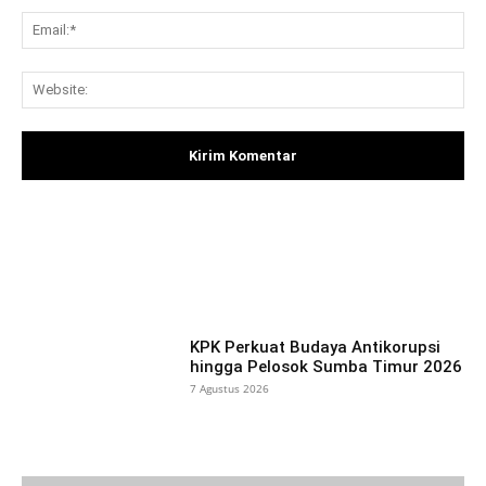
Ema
Web
Facebook
X
Pinterest
What
KPK Perkuat Budaya Antikorupsi
hingga Pelosok Sumba Timur 2026
7 Agustus 2026