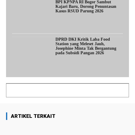
BPI KPNPA RI Bogor Sambut
Kajari Baru, Dorong Penuntasan
Kasus RSUD Parung 2026
DPRD DKI Kritik Laba Food
Station yang Meleset Jauh,
Josephine Minta Tak Bergantung
pada Subsidi Pangan 2026
ARTIKEL TERKAIT